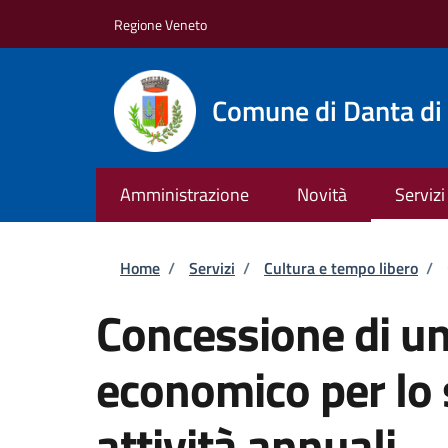
Salta al contenuto principale
Skip to footer content
Regione Veneto
Comune di Danta di
Amministrazione
Novità
Servizi
Briciole di pane
Home
/
Servizi
/
Cultura e tempo libero
/
Concessione di un
economico per lo 
attività annuali