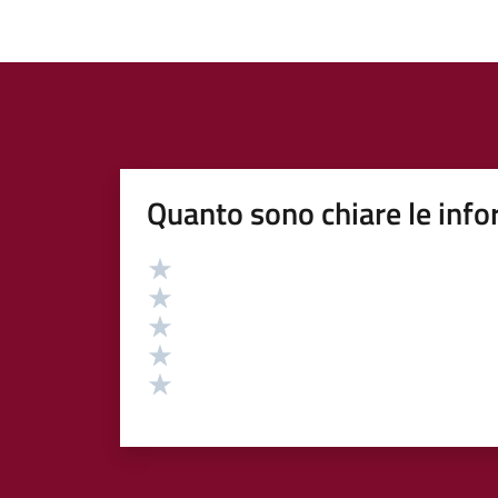
Quanto sono chiare le info
Valutazione
Valuta 5 stelle su 5
Valuta 4 stelle su 5
Valuta 3 stelle su 5
Valuta 2 stelle su 5
Valuta 1 stelle su 5