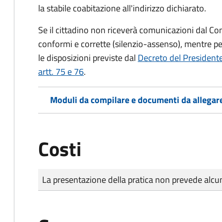
la stabile coabitazione all'indirizzo dichiarato.
Se il cittadino non riceverà comunicazioni dal Co
conformi e corrette (silenzio-assenso), mentre per
le disposizioni previste dal
Decreto del President
artt. 75 e 76
.
Moduli da compilare e documenti da allegar
Costi
Tipo di pagamento
Importo
La presentazione della pratica non prevede al