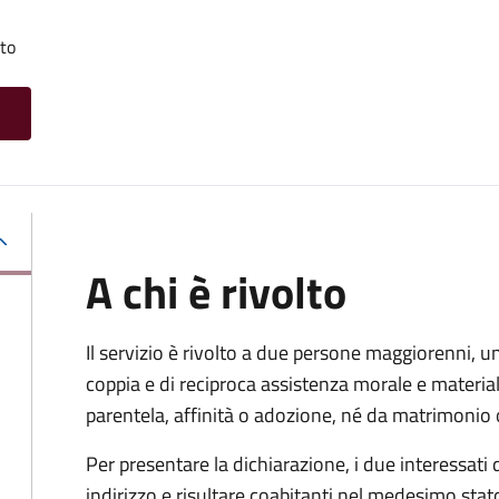
tto
A chi è rivolto
Il servizio è rivolto a due persone maggiorenni, un
coppia e di reciproca assistenza morale e materia
parentela, affinità o adozione, né da matrimonio 
Per presentare la dichiarazione, i due interessati
indirizzo e risultare coabitanti nel medesimo stato