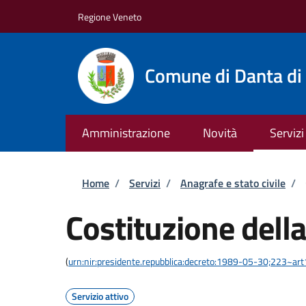
Salta al contenuto principale
Skip to footer content
Regione Veneto
Comune di Danta di
Amministrazione
Novità
Servizi
Briciole di pane
Home
/
Servizi
/
Anagrafe e stato civile
/
Costituzione della
(
urn:nir:presidente.repubblica:decreto:1989-05-30;223~ar
Servizio attivo