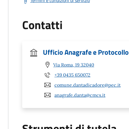
Termini e condizioni di servizio
Contatti
Ufficio Anagrafe e Protocollo
Via Roma, 19 32040
+39 0435 650072
comune.dantadicadore@pec.it
anagrafe.danta@cmcs.it
Strumenti di tutela