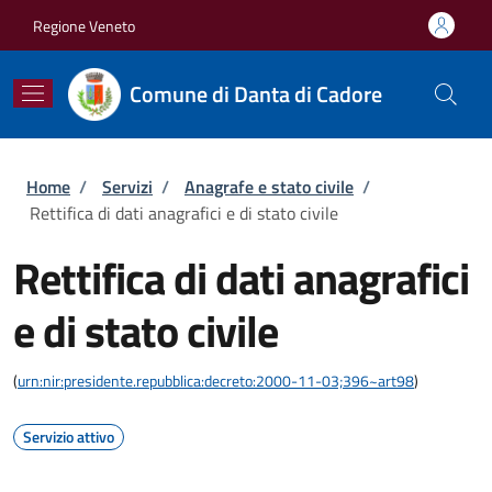
Salta al contenuto principale
Skip to footer content
Regione Veneto
Comune di Danta di Cadore
Briciole di pane
Home
/
Servizi
/
Anagrafe e stato civile
/
Rettifica di dati anagrafici e di stato civile
Rettifica di dati anagrafici
e di stato civile
(
urn:nir:presidente.repubblica:decreto:2000-11-03;396~art98
)
Servizio attivo