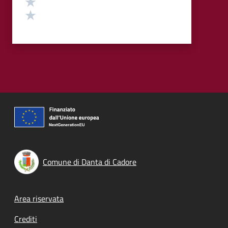
Valuta 2 stelle su 5
Valuta 1 stelle su 5
Comune di Danta di Cadore
Footer menu
Area riservata
Crediti