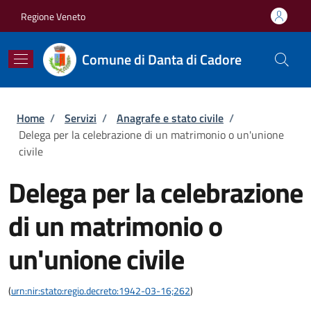
Salta al contenuto principale
Skip to footer content
Regione Veneto
Comune di Danta di Cadore
Briciole di pane
Home
/
Servizi
/
Anagrafe e stato civile
/
Delega per la celebrazione di un matrimonio o un'unione
civile
Delega per la celebrazione
di un matrimonio o
un'unione civile
(
urn:nir:stato:regio.decreto:1942-03-16;262
)