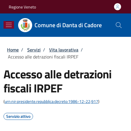
Salta al contenuto principale
Skip to footer content
Regione Veneto
Comune di Danta di Cadore
Briciole di pane
Home
/
Servizi
/
Vita lavorativa
/
Accesso alle detrazioni fiscali IRPEF
Accesso alle detrazioni
fiscali IRPEF
(
urn:nir:presidente.repubblica:decreto:1986-12-22;917
)
Servizio attivo