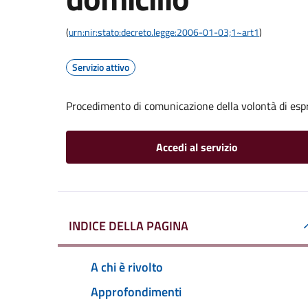
(
urn:nir:stato:decreto.legge:2006-01-03;1~art1
)
Servizio attivo
Procedimento di comunicazione della volontà di espri
Accedi al servizio
INDICE DELLA PAGINA
A chi è rivolto
Approfondimenti