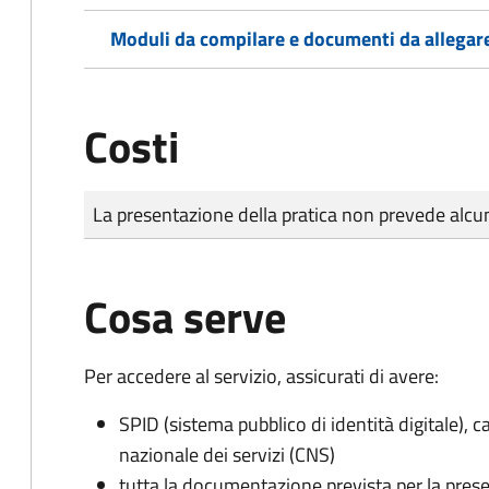
Moduli da compilare e documenti da allegar
Costi
Tipo di pagamento
Importo
La presentazione della pratica non prevede al
Cosa serve
Per accedere al servizio, assicurati di avere:
SPID (sistema pubblico di identità digitale), ca
nazionale dei servizi (CNS)
tutta la documentazione prevista per la prese