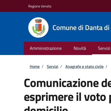
Salta al contenuto principale
Skip to footer content
Regione Veneto
Comune di Danta di
Amministrazione
Novità
Servizi
Briciole di pane
Home
/
Servizi
/
Anagrafe e stato civile
/
Comunicazione del
esprimere il voto 
domicilio