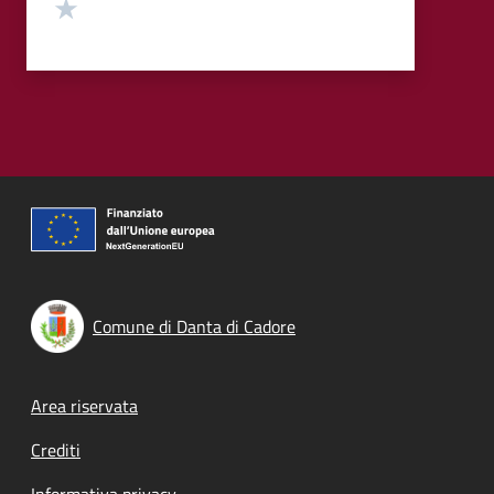
Valuta 1 stelle su 5
Comune di Danta di Cadore
Footer menu
Area riservata
Crediti
Informativa privacy