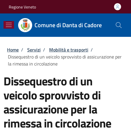
Salta al contenuto principale
Skip to footer content
Regione Veneto
Comune di Danta di Cadore
Briciole di pane
Home
/
Servizi
/
Mobilità e trasporti
/
Dissequestro di un veicolo sprovvisto di assicurazione per
la rimessa in circolazione
Dissequestro di un
veicolo sprovvisto di
assicurazione per la
rimessa in circolazione