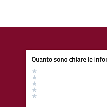
Quanto sono chiare le info
Valutazione
Valuta 5 stelle su 5
Valuta 4 stelle su 5
Valuta 3 stelle su 5
Valuta 2 stelle su 5
Valuta 1 stelle su 5