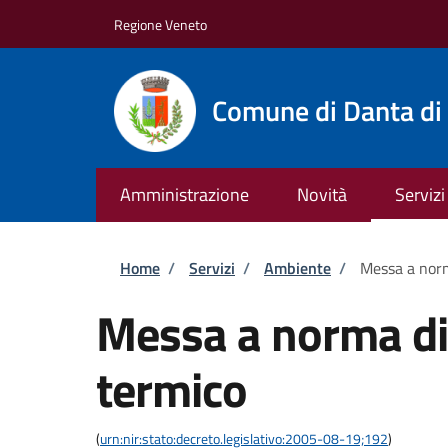
Salta al contenuto principale
Skip to footer content
Regione Veneto
Comune di Danta di
Amministrazione
Novità
Servizi
Briciole di pane
Home
/
Servizi
/
Ambiente
/
Messa a norm
Messa a norma di
termico
(
urn:nir:stato:decreto.legislativo:2005-08-19;192
)