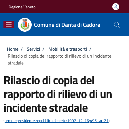
Salta al contenuto principale
Skip to footer content
Regione Veneto
Comune di Danta di Cadore
Briciole di pane
Home
/
Servizi
/
Mobilità e trasporti
/
Rilascio di copia del rapporto di rilievo di un incidente
stradale
Rilascio di copia del
rapporto di rilievo di un
incidente stradale
(
urn:nir:presidente.repubblica:decreto:1992-12-16;495~art21
)