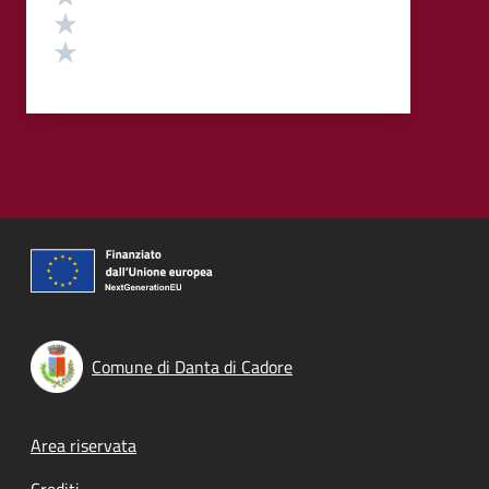
Valuta 2 stelle su 5
Valuta 1 stelle su 5
Comune di Danta di Cadore
Footer menu
Area riservata
Crediti