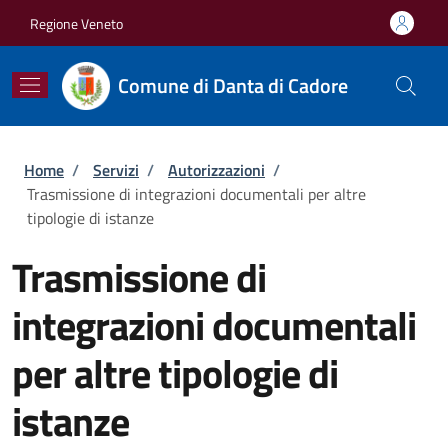
Salta al contenuto principale
Skip to footer content
Regione Veneto
Comune di Danta di Cadore
Briciole di pane
Home
/
Servizi
/
Autorizzazioni
/
Trasmissione di integrazioni documentali per altre
tipologie di istanze
Trasmissione di
integrazioni documentali
per altre tipologie di
istanze