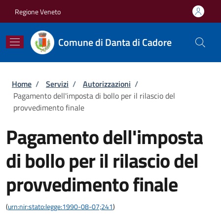
Salta al contenuto principale
Skip to footer content
Regione Veneto
Comune di Danta di Cadore
Briciole di pane
Home
/
Servizi
/
Autorizzazioni
/
Pagamento dell'imposta di bollo per il rilascio del
provvedimento finale
Pagamento dell'imposta
di bollo per il rilascio del
provvedimento finale
(
urn:nir:stato:legge:1990-08-07;241
)