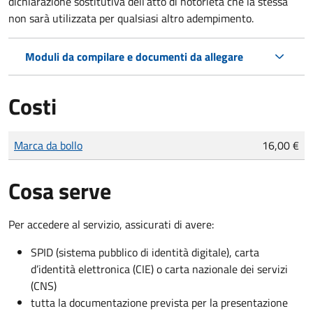
dichiarazione sostitutiva dell’atto di notorietà che la stessa
non sarà utilizzata per qualsiasi altro adempimento.
Moduli da compilare e documenti da allegare
Costi
Tipo di pagamento
Importo
Marca da bollo
16,00 €
Cosa serve
Per accedere al servizio, assicurati di avere:
SPID (sistema pubblico di identità digitale), carta
d’identità elettronica (CIE) o carta nazionale dei servizi
(CNS)
tutta la documentazione prevista per la presentazione