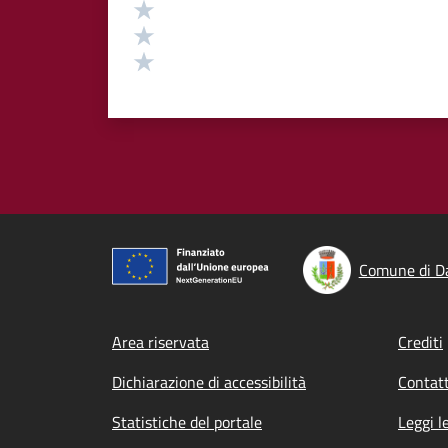
Valuta 3 stelle su 5
Valuta 2 stelle su 5
Valuta 1 stelle su 5
Comune di Da
Footer menu
Area riservata
Crediti
Dichiarazione di accessibilità
Contatt
Statistiche del portale
Leggi l