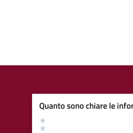
Quanto sono chiare le info
Valutazione
Valuta 5 stelle su 5
Valuta 4 stelle su 5