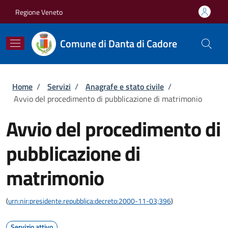
Salta al contenuto principale
Skip to footer content
Regione Veneto
Comune di Danta di Cadore
Briciole di pane
Home
/
Servizi
/
Anagrafe e stato civile
/
Avvio del procedimento di pubblicazione di matrimonio
Avvio del procedimento di
pubblicazione di
matrimonio
(
urn:nir:presidente.repubblica:decreto:2000-11-03;396
)
Servizio attivo