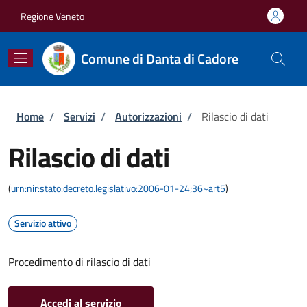
Salta al contenuto principale
Skip to footer content
Regione Veneto
Comune di Danta di Cadore
Briciole di pane
Home
/
Servizi
/
Autorizzazioni
/
Rilascio di dati
Rilascio di dati
(
urn:nir:stato:decreto.legislativo:2006-01-24;36~art5
)
Servizio attivo
Procedimento di rilascio di dati
Accedi al servizio