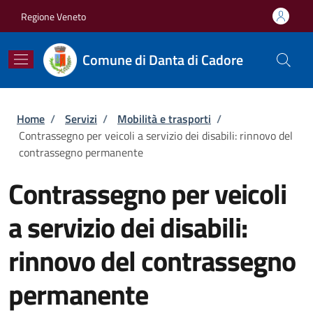
Salta al contenuto principale
Skip to footer content
Regione Veneto
Comune di Danta di Cadore
Briciole di pane
Home
/
Servizi
/
Mobilità e trasporti
/
Contrassegno per veicoli a servizio dei disabili: rinnovo del
contrassegno permanente
Contrassegno per veicoli
a servizio dei disabili:
rinnovo del contrassegno
permanente