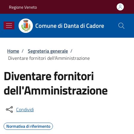
Salta al contenuto principale
Skip to footer content
Regione Veneto
Comune di Danta di Cadore
Briciole di pane
Home
/
Segreteria generale
/
Diventare fornitori dell'Amministrazione
Diventare fornitori
dell'Amministrazione
Condividi
Normativa di riferimento