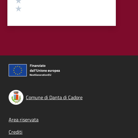
Valuta 1 stelle su 5
Comune di Danta di Cadore
Footer menu
Area riservata
Crediti