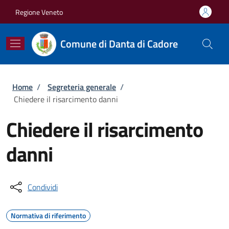
Salta al contenuto principale
Skip to footer content
Regione Veneto
Comune di Danta di Cadore
Briciole di pane
Home
/
Segreteria generale
/
Chiedere il risarcimento danni
Chiedere il risarcimento
danni
Condividi
Normativa di riferimento