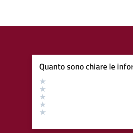
Quanto sono chiare le info
Valutazione
Valuta 5 stelle su 5
Valuta 4 stelle su 5
Valuta 3 stelle su 5
Valuta 2 stelle su 5
Valuta 1 stelle su 5