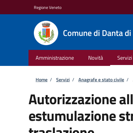
Salta al contenuto principale
Skip to footer content
Regione Veneto
Comune di Danta di
Amministrazione
Novità
Servizi
Briciole di pane
Home
/
Servizi
/
Anagrafe e stato civile
/
Autorizzazione al
estumulazione str
traslazione