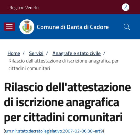
Salta al contenuto principale
Skip to footer content
Regione Veneto
Comune di Danta di Cadore
Briciole di pane
Home
/
Servizi
/
Anagrafe e stato civile
/
Rilascio dell'attestazione di iscrizione anagrafica per
cittadini comunitari
Rilascio dell'attestazione
di iscrizione anagrafica
per cittadini comunitari
(
urn:nir:stato:decreto.legislativo:2007-02-06;30~art9
)