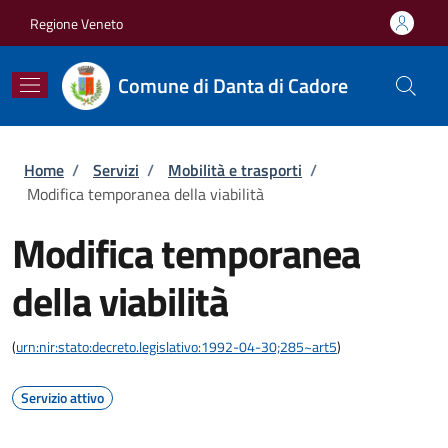
Salta al contenuto principale
Skip to footer content
Regione Veneto
Comune di Danta di Cadore
Briciole di pane
Home
/
Servizi
/
Mobilità e trasporti
/
Modifica temporanea della viabilità
Modifica temporanea
della viabilità
(
urn:nir:stato:decreto.legislativo:1992-04-30;285~art5
)
Servizio attivo