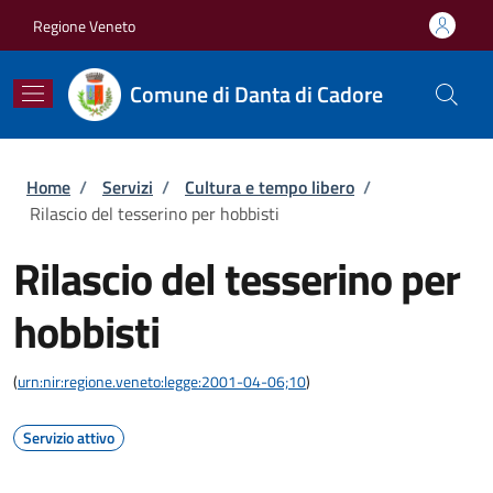
Salta al contenuto principale
Skip to footer content
Regione Veneto
Comune di Danta di Cadore
Briciole di pane
Home
/
Servizi
/
Cultura e tempo libero
/
Rilascio del tesserino per hobbisti
Rilascio del tesserino per
hobbisti
(
urn:nir:regione.veneto:legge:2001-04-06;10
)
Servizio attivo