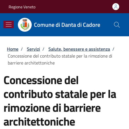
Salta al contenuto principale
Skip to footer content
Regione Veneto
Comune di Danta di Cadore
Briciole di pane
Home
/
Servizi
/
Salute, benessere e assistenza
/
Concessione del contributo statale per la rimozione di
barriere architettoniche
Concessione del
contributo statale per la
rimozione di barriere
architettoniche