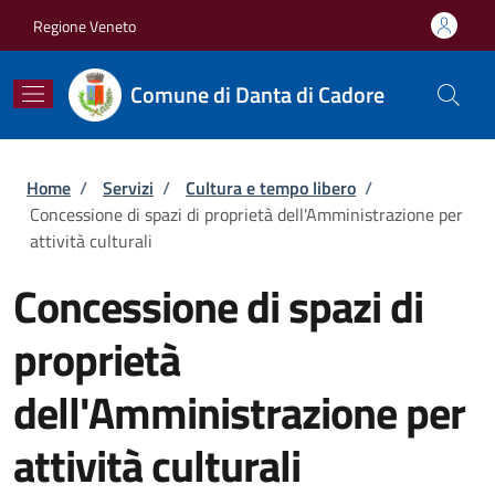
Salta al contenuto principale
Skip to footer content
Regione Veneto
Comune di Danta di Cadore
Briciole di pane
Home
/
Servizi
/
Cultura e tempo libero
/
Concessione di spazi di proprietà dell'Amministrazione per
attività culturali
Concessione di spazi di
proprietà
dell'Amministrazione per
attività culturali