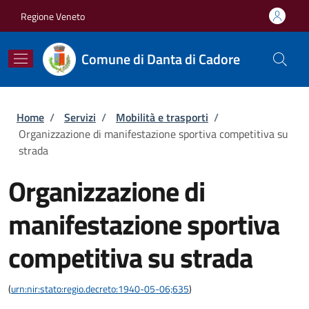
Salta al contenuto principale
Skip to footer content
Regione Veneto
Comune di Danta di Cadore
Briciole di pane
Home
/
Servizi
/
Mobilità e trasporti
/
Organizzazione di manifestazione sportiva competitiva su
strada
Organizzazione di
manifestazione sportiva
competitiva su strada
(
urn:nir:stato:regio.decreto:1940-05-06;635
)