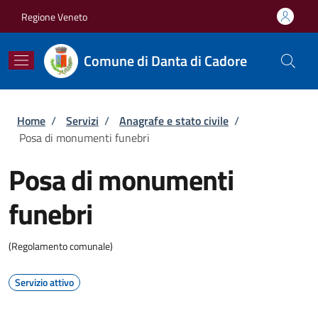
Salta al contenuto principale
Skip to footer content
Regione Veneto
Comune di Danta di Cadore
Briciole di pane
Home
/
Servizi
/
Anagrafe e stato civile
/
Posa di monumenti funebri
Posa di monumenti
funebri
(Regolamento comunale)
Servizio attivo