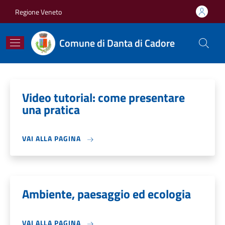
Salta al contenuto principale
Skip to footer content
Regione Veneto
Comune di Danta di Cadore
Video tutorial: come presentare
una pratica
VAI ALLA PAGINA
Ambiente, paesaggio ed ecologia
VAI ALLA PAGINA